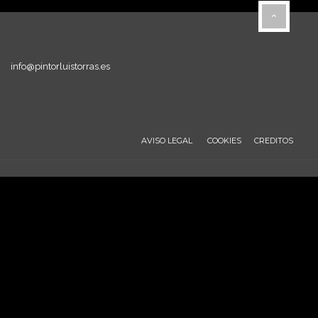
info@pintorluistorras.es
AVISO LEGAL
COOKIES
CREDITOS