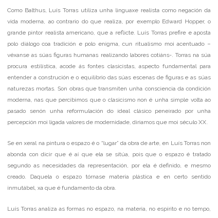
Como Balthus, Luís Torras utiliza unha linguaxe realista como negación da
vida moderna, ao contrario do que realiza, por exemplo Edward Hopper, o
grande pintor realista americano, que a reflicte. Luís Torras prefire e aposta
polo diálogo coa tradición e polo enigma, cun ritualismo moi acentuado –
véxanse as súas figuras humanas realizando labores cotiáns-. Torras na súa
procura estilística, acode ás fontes clasicistas, aspecto fundamental para
entender a construción e o equilibrio das súas escenas de figuras e as súas
naturezas mortas. Son obras que transmiten unha consciencia da condición
moderna, nas que percibimos que o clasicismo non é unha simple volta ao
pasado senón unha reformulación do ideal clásico peneirado por unha
percepción moi ligada valores de modernidade, diriamos que moi século XX.
Se en xeral na pintura o espazo é o “lugar” da obra de arte, en Luís Torras non
abonda con dicir que é aí que ela se sitúa, pois que o espazo é tratado
segundo as necesidades da representación, por ela é definido, e mesmo
creado. Daquela o espazo tórnase materia plástica e en certo sentido
inmutábel, xa que é fundamento da obra.
Luís Torras analiza as formas no espazo, na materia, no espírito e no tempo,