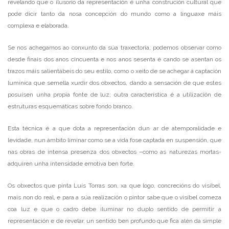
revelando que o ilusorio da representación é unha construción cultural que
pode dicir tanto da nosa concepción do mundo como a linguaxe máis
complexa e elaborada.
Se nos achegamos ao conxunto da súa traxectoria, podemos observar como
desde finais dos anos cincuenta e nos anos sesenta é cando se asentan os
trazos máis salientábeis do seu estilo, como o xeito de se achegar á captación
lumínica que semella xurdir dos obxectos, dando a sensación de que estes
posuísen unha propia fonte de luz; outra característica é a utilización de
estruturas esquemáticas sobre fondo branco.
Esta técnica é a que dota a representación dun ar de atemporalidade e
levidade, nun ámbito liminar como se a vida fose captada en suspensión, que
nas obras de intensa presenza dos obxectos –como as naturezas mortas-
adquiren unha intensidade emotiva ben forte.
Os obxectos que pinta Luís Torras son, xa que logo, concrecións do visíbel,
mais non do real, e para a súa realización o pintor sabe que o visíbel comeza
coa luz e que o cadro debe iluminar no duplo sentido de permitir a
representación e de revelar, un sentido ben profundo que fica alén da simple