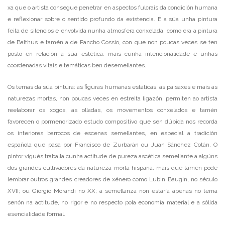
xa que o artista consegue penetrar en aspectos fulcrais da condición humana
e reflexionar sobre o sentido profundo da existencia. É a súa unha pintura
feita de silencios e envolvida nunha atmosfera conxelada, como era a pintura
de Balthus e tamén a de Pancho Cossio, con que non poucas veces se ten
posto en relación a súa estética, mais cunha intencionalidade e unhas
coordenadas vitais e temáticas ben desemellantes.
Os temas da súa pintura: as figuras humanas estáticas, as paisaxes e mais as
naturezas mortas, non poucas veces en estreita ligazón, permiten ao artista
reelaborar os xogos, as olladas, os movementos conxelados e tamén
favorecen o pormenorizado estudo compositivo que sen dúbida nos recorda
os interiores barrocos de escenas semellantes, en especial a tradición
española que pasa por Francisco de Zurbarán ou Juan Sánchez Cotán. O
pintor vigués traballa cunha actitude de pureza ascética semellante a algúns
dos grandes cultivadores da natureza morta hispana, mais que tamén pode
lembrar outros grandes creadores de xénero como Lubin Baugin, no século
XVII; ou Giorgio Morandi no XX; a semellanza non estaría apenas no tema
senón na actitude, no rigor e no respecto pola economía material e a sólida
esencialidade formal.