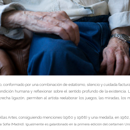
 conformado por una combinación de estatismo, silencio y cuidada factura,
condición humana y reflexionar sobre el sentido profundo de la existencia. L
trecha ligazón, permiten al artista reelaborar los juegos, las miradas, lo
ellas Artes, consiguiendo menciones (1960 y 1968) y una medalla, en 1962,
Sofía (Madrid). Igualmente es galardonado en la primera edición del certamen Uni