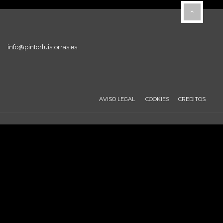
info@pintorluistorras.es
AVISO LEGAL
COOKIES
CREDITOS